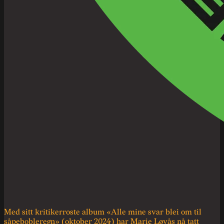
Med sitt kritikerroste album «Alle mine svar blei om til
såpebobleregn» (oktober 2024) har Marie Løvås nå tatt