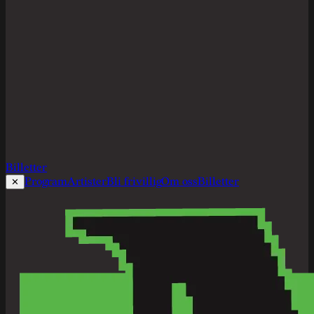
Billetter
Program
Artister
Bli frivillig
Om oss
Billetter
✕