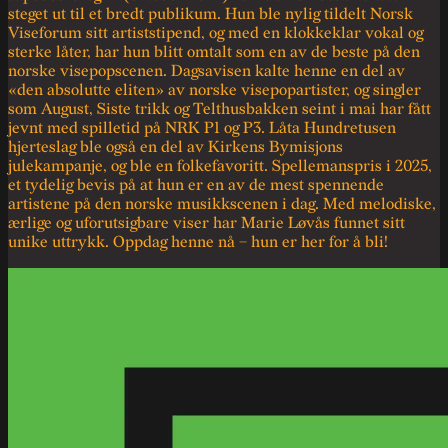
steget ut til et bredt publikum. Hun ble nylig tildelt Norsk
Viseforum sitt artiststipend, og med en klokkeklar vokal og
sterke låter, har hun blitt omtalt som en av de beste på den
norske visepopscenen. Dagsavisen kalte henne en del av
«den absolutte eliten» av norske visepopartister, og singler
som August, Siste trikk og Telthusbakken seint i mai har fått
jevnt med spilletid på NRK P1 og P3. Låta Hundretusen
hjerteslag ble også en del av Kirkens Bymisjons
julekampanje, og ble en folkefavoritt. Spellemanspris i 2025,
et tydelig bevis på at hun er en av de mest spennende
artistene på den norske musikkscenen i dag. Med melodiske,
ærlige og uforutsigbare viser har Marie Løvås funnet sitt
unike uttrykk. Oppdag henne nå – hun er her for å bli!